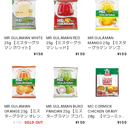
MR.GULAMAN WHITE
MR.GULAMAN RED
MR.GULAMAN
25g 【ミスターグラ
25g 【ミスターグラ
MANGO 25g 【ミスタ
マン ホワイト】
マン レッド】
ーグラマン マンゴ
ー】
¥150
¥150
¥150
MR.GULAMAN
MR.GULAMAN BUKO
MC CORMICK
ORANGE 25g 【ミス
PANDAN 25g 【ミス
CHICKEN GRAVY
ターグラマン オレン
ターグラマン ブコパ
28g 【マコーミック
ジ】
ンダン】
チキングレイビー】
¥150
SOLD OUT
¥150
¥150