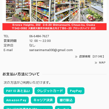
TEL
06-6484-7627
営業時間
12 :00 〜 22:00
定休日
なし
E-mail
sarisarimama000@gmail.com
店舗情報 【STORE】
MAP
お支払い方法について
次の方法がご利用いただけます。
PAY ID あと払い
クレジットカード
PayPay
Amazon Pay
キャリア決済
銀行振込