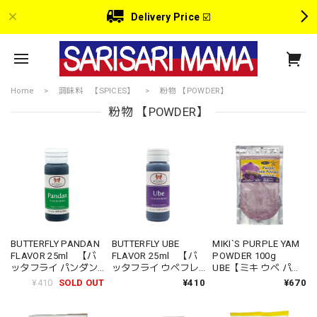
Delivery Price
☑️
Home
調味料 【SPICES】
粉物 【POWDER】
粉物 【POWDER】
BUTTERFLY PANDAN
BUTTERFLY UBE
MIKI`S PURPLE YAM
FLAVOR 25ml 【バ
FLAVOR 25ml 【バ
POWDER 100g
ッタフライ パンダン
ッタフライ ウベフレ
UBE【ミキ ウベ パウ
フレーバー】
ーバー】
ダー】
¥410
SOLD OUT
¥410
¥670