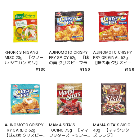
KNORR SINIGANG
AJINOMOTO CRISPY
AJINOMOTO CRISPY
MISO 23g 【クノー
FRY SPICY 62g 【味
FRY ORIGINAL 62g
ル シニガン ミソ】
の素 クリスピーフラ
【味の素 クリスピー
イ スパイシー】
フライ オリジナル】
¥130
¥150
¥150
AJINOMOTO CRISPY
MAMA SITA`S
MAMA SITA`S SISIG
FRY GARLIC 62g
TOCINO 75g 【ママ
40g 【ママシッター
【味の素 クリスピー
シッターズ トッシー
ズ シシグ】