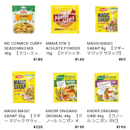
MC CORMICK CURRY
MAMA SITA`S
MAGGI MAGIC
SEASONING MIX
ACHUETE POWDER
SARAP 8g 【マギー
40g 【マコーミック
10g 【ママシッター
マジック サラップ】
カレー シーズニング
ズ アチュエテ パウダ
¥180
¥140
¥50
ミックス】
ー】
MAGGI MAGIC
KNORR SINIGANG
KNORR SINIGANG
SARAP 55g 【マギ
ORIGINAL 44g 【ク
GABI 44g 【クノー
ー マジック サラッ
ノール シニガン オリ
ル シニガン ガビ】
プ】
ジナル】
¥220
¥190
¥190