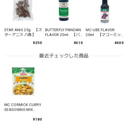
STAR ANIS 25g 【ス
BUTTERFLY PANDAN
MC UBE FLAVOR
ターアニス 八角】
FLAVOR 25ml 【バ
20ml 【マコーミッ
ッタフライ パンダン
ク ウベフレーバー】
¥250
¥410
¥400
フレーバー】
最近チェックした商品
MC CORMICK CURRY
SEASONING MIX
40g 【マコーミック
カレー シーズニング
¥180
ミックス】