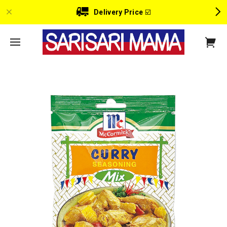
Delivery Price
☑️