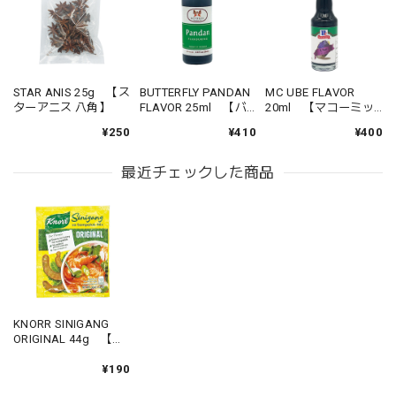
STAR ANIS 25g 【ス
BUTTERFLY PANDAN
MC UBE FLAVOR
ターアニス 八角】
FLAVOR 25ml 【バ
20ml 【マコーミッ
ッタフライ パンダン
ク ウベフレーバー】
¥250
¥410
¥400
フレーバー】
最近チェックした商品
KNORR SINIGANG
ORIGINAL 44g 【ク
ノール シニガン オリ
ジナル】
¥190