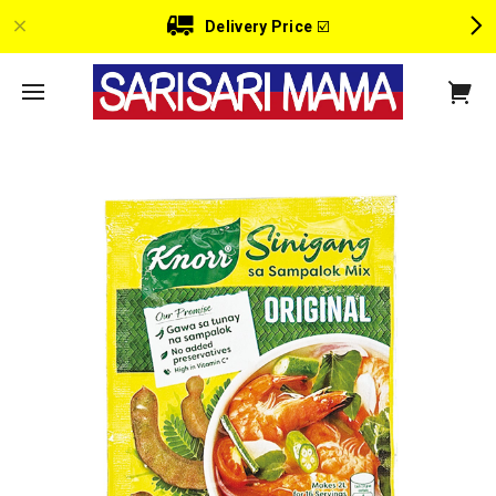
Delivery Price
☑️