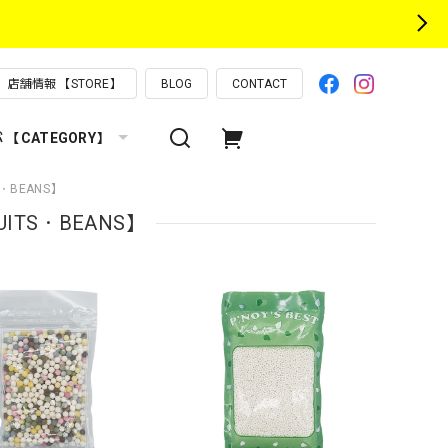
店舗情報 【STORE】
BLOG
CONTACT
【CATEGORY】
・BEANS】
ITS・BEANS】