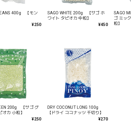
BEANS 400g 【モン
SAGO WHITE 200g 【サゴ ホ
SAGO M
ワイト タピオカ 中粒】
ゴ ミッ
粒】
¥250
¥450
REEN 200g 【サゴ グ
DRY COCONUT LONG 100g
ピオカ 小粒】
【ドライ ココナッツ 千切り】
¥250
¥270