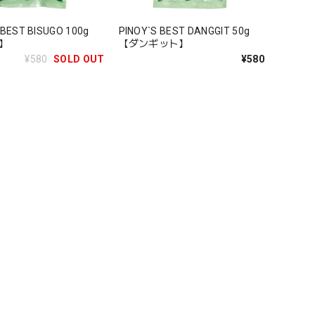
 BEST BISUGO 100g
PINOY`S BEST DANGGIT 50g
】
【ダンギット】
¥580
SOLD OUT
¥580