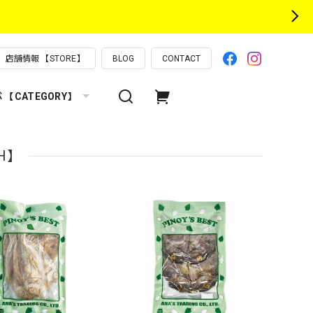
店舗情報 【STORE】
BLOG
CONTACT
【CATEGORY】
SH】