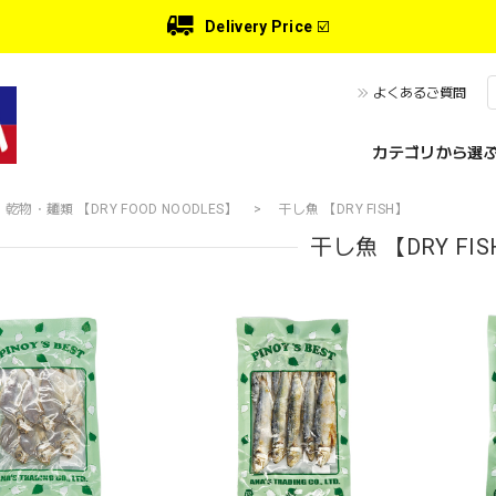
Delivery Price
☑️
よくあるご質問
カテゴリから選ぶ 
乾物・麺類 【DRY FOOD NOODLES】
干し魚 【DRY FISH】
干し魚 【DRY FI