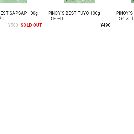
 BEST SAPSAP 100g
PINOY`S BEST TUYO 100g
PINOY`S
プ】
【トヨ】
【ビスゴ
¥580
SOLD OUT
¥490