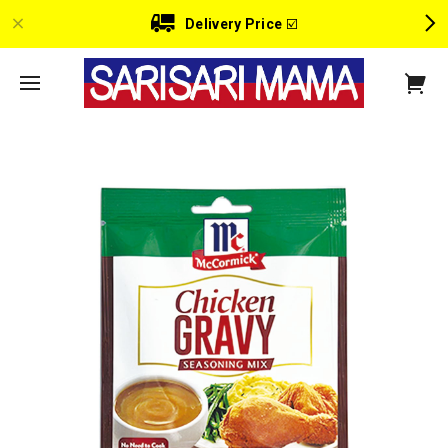
Delivery Price
☑️