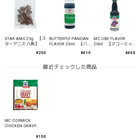
STAR ANIS 25g 【ス
BUTTERFLY PANDAN
MC UBE FLAVOR
ターアニス 八角】
FLAVOR 25ml 【バ
20ml 【マコーミッ
ッタフライ パンダン
ク ウベフレーバー】
¥250
¥410
¥400
フレーバー】
最近チェックした商品
MC CORMICK
CHICKEN GRAVY
28g 【マコーミック
チキングレイビー】
¥150