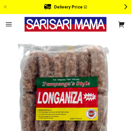
Delivery Price
☑️