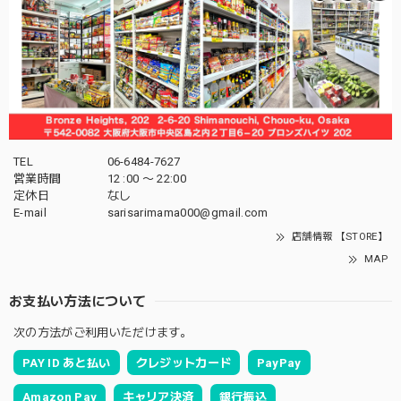
TEL
06-6484-7627
営業時間
12 :00 〜 22:00
定休日
なし
E-mail
sarisarimama000@gmail.com
店舗情報 【STORE】
MAP
お支払い方法について
次の方法がご利用いただけます。
PAY ID あと払い
クレジットカード
PayPay
Amazon Pay
キャリア決済
銀行振込