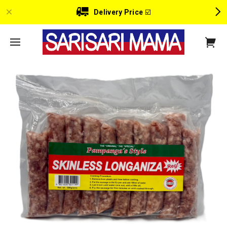
Delivery Price
☑️