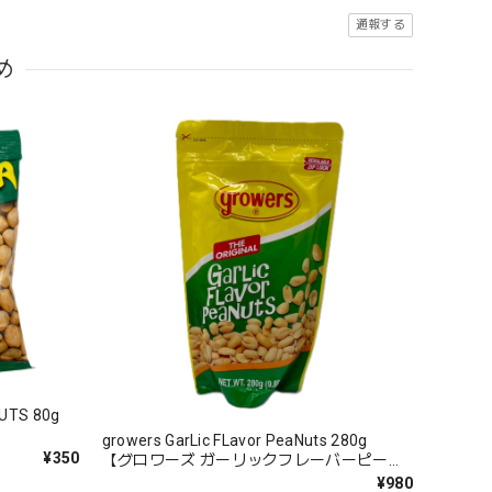
通報する
め
NUTS 80g
growers GarLic FLavor PeaNuts 280g
¥350
【グロワーズ ガーリックフレーバーピーナ
ッツ】
¥980