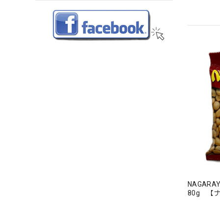
NAGARAY
80g 【
ー】