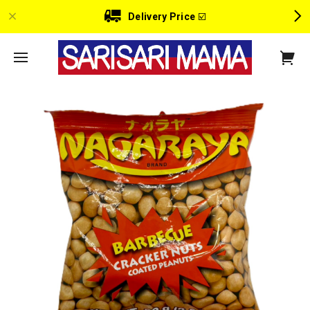
Delivery Price
☑️