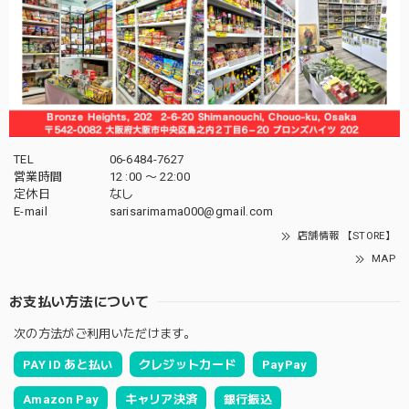
TEL
06-6484-7627
営業時間
12 :00 〜 22:00
定休日
なし
E-mail
sarisarimama000@gmail.com
店舗情報 【STORE】
MAP
お支払い方法について
次の方法がご利用いただけます。
PAY ID あと払い
クレジットカード
PayPay
Amazon Pay
キャリア決済
銀行振込