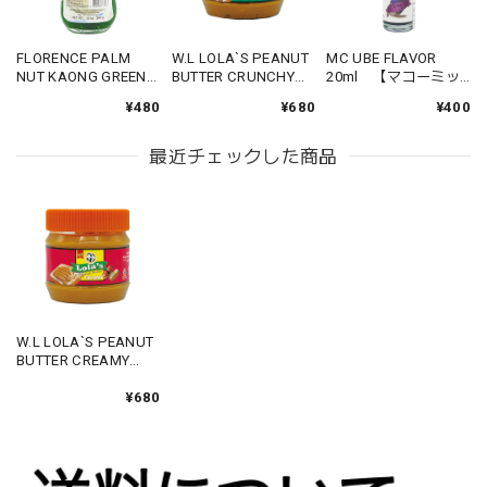
FLORENCE PALM
W.L LOLA`S PEANUT
MC UBE FLAVOR
NUT KAONG GREEN
BUTTER CRUNCHY
20ml 【マコーミッ
340g 【フローレン
227g 【ローラーズ
ク ウベフレーバー】
¥480
¥680
¥400
ス カオン グリーン】
ピーナッツバター ク
ランチ】
最近チェックした商品
W.L LOLA`S PEANUT
BUTTER CREAMY
227g 【ローラーズ
ピーナッツバター ク
¥680
リーミー】