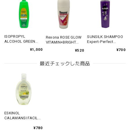
ISOPROPYL
SUNSILK SHAMPOO
Rexona ROSE GLOW
ALCOHOL GREEN
Expert-Perfect
VITAMIN+BRIGHT
CROSS 500ml 【ア
Straight 180ml 【サ
45ml 【レグゾナ ロ
¥1,000
¥700
¥520
ルコール グリーン ク
ンシルク シャンプー
ーズグロウ】
ロス】
エキスパートパーフ
ェクトストレート】
最近チェックした商品
ESKINOL
CALAMANSI FACILA
CLEANSER SPOT
LESS 225ml 【エス
¥780