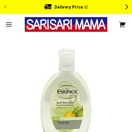
Delivery Price
☑️