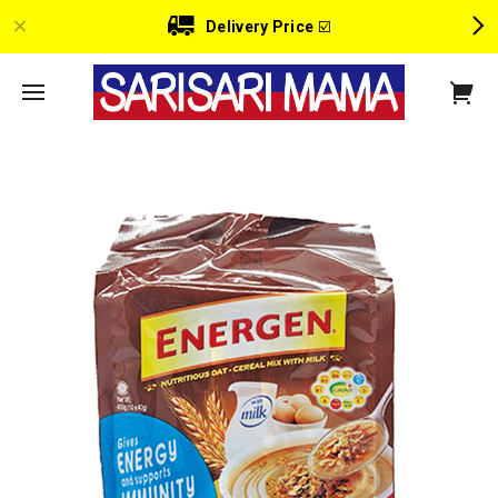
Delivery Price
☑️