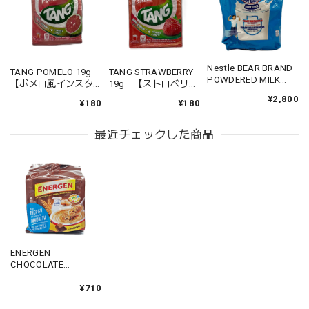
Nestle BEAR BRAND
TANG POMELO 19g
TANG STRAWBERRY
POWDERED MILK
【ポメロ風インスタ
19g 【ストロベリー
DRINK 680g 【ベア
ントドリンク】
風インスタントドリ
¥2,800
ブランドパウダーミ
¥180
¥180
ンク】
ルク】
最近チェックした商品
ENERGEN
CHOCOLATE
10pcs×40g (400g)
【エナージェン チョ
¥710
コレート】