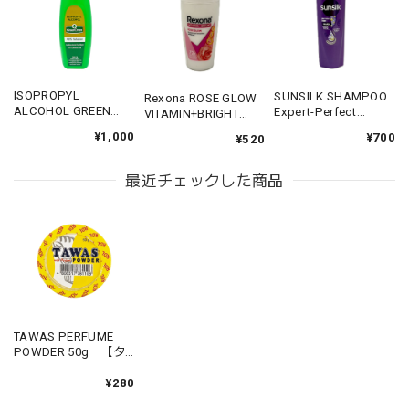
ISOPROPYL
SUNSILK SHAMPOO
Rexona ROSE GLOW
ALCOHOL GREEN
Expert-Perfect
VITAMIN+BRIGHT
CROSS 500ml 【ア
Straight 180ml 【サ
45ml 【レグゾナ ロ
¥1,000
¥700
¥520
ルコール グリーン ク
ンシルク シャンプー
ーズグロウ】
ロス】
エキスパートパーフ
ェクトストレート】
最近チェックした商品
TAWAS PERFUME
POWDER 50g 【タ
ワス パフューム パウ
ダー】
¥280