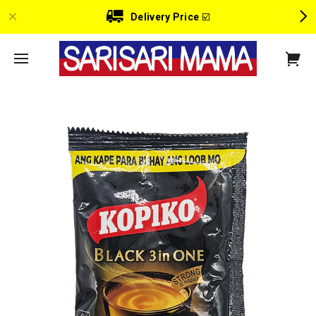
Delivery Price
☑️