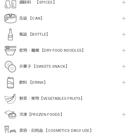
調味料 【SPICES】
缶詰 【CAN】
瓶詰 【BOTTLE】
乾物・麺類 【DRY FOOD NOODLES】
お菓子 【SWEETS SNACK】
飲料 【DRINK】
野菜・果物【VEGETABLES FRUITS】
冷凍【FROZEN FOODS】
美容・日用品 【COSMETICS DAILY USE】