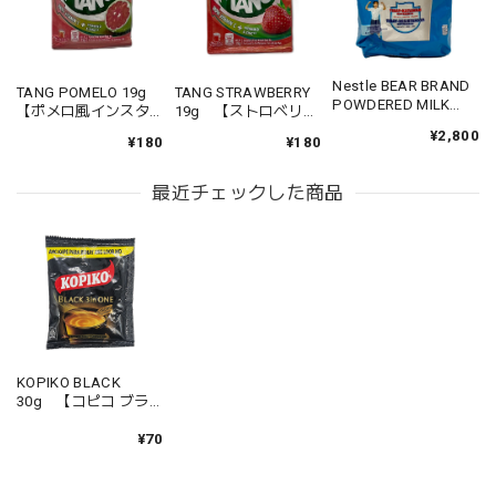
Nestle BEAR BRAND
TANG POMELO 19g
TANG STRAWBERRY
POWDERED MILK
【ポメロ風インスタ
19g 【ストロベリー
DRINK 680g 【ベア
ントドリンク】
風インスタントドリ
¥2,800
ブランドパウダーミ
¥180
¥180
ンク】
ルク】
最近チェックした商品
KOPIKO BLACK
30g 【コピコ ブラ
ック】
¥70