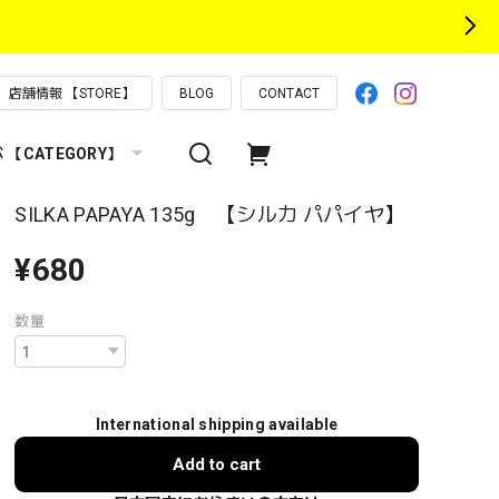
店舗情報 【STORE】
BLOG
CONTACT
【CATEGORY】
SILKA PAPAYA 135g 【シルカ パパイヤ】
¥680
数量
International shipping available
Add to cart