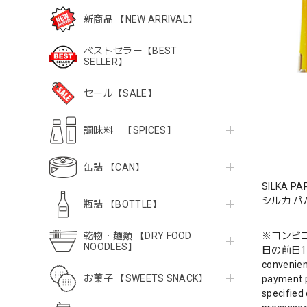
新商品 【NEW ARRIVAL】
ベストセラー【BEST
SELLER】
セール【SALE】
調味料 【SPICES】
缶詰 【CAN】
SILKA PA
シルカ パ
瓶詰 【BOTTLE】
乾物・麺類 【DRY FOOD
※コンビ
NOODLES】
日の前日1
convenien
お菓子 【SWEETS SNACK】
payment p
specified 