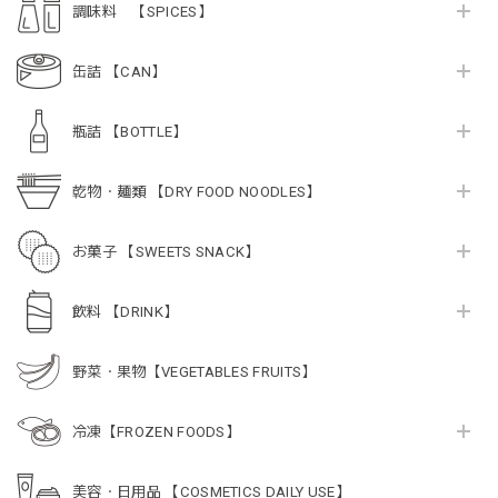
調味料 【SPICES】
缶詰 【CAN】
瓶詰 【BOTTLE】
乾物・麺類 【DRY FOOD NOODLES】
お菓子 【SWEETS SNACK】
飲料 【DRINK】
野菜・果物【VEGETABLES FRUITS】
冷凍【FROZEN FOODS】
美容・日用品 【COSMETICS DAILY USE】