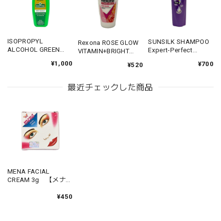
ISOPROPYL
SUNSILK SHAMPOO
Rexona ROSE GLOW
ALCOHOL GREEN
Expert-Perfect
VITAMIN+BRIGHT
CROSS 500ml 【ア
Straight 180ml 【サ
45ml 【レグゾナ ロ
¥1,000
¥700
¥520
ルコール グリーン ク
ンシルク シャンプー
ーズグロウ】
ロス】
エキスパートパーフ
ェクトストレート】
最近チェックした商品
MENA FACIAL
CREAM 3g 【メナ
フェイシャル クリー
ム】
¥450