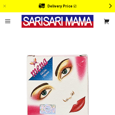
Delivery Price
☑️