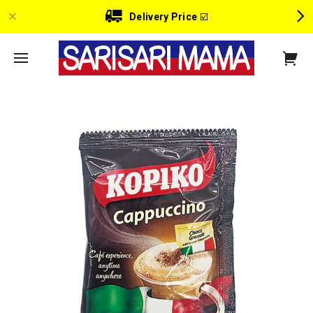
Delivery Price
☑️