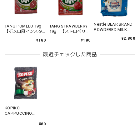
Nestle BEAR BRAND
TANG POMELO 19g
TANG STRAWBERRY
POWDERED MILK
【ポメロ風インスタ
19g 【ストロベリー
DRINK 680g 【ベア
ントドリンク】
風インスタントドリ
¥2,800
ブランドパウダーミ
¥180
¥180
ンク】
ルク】
最近チェックした商品
KOPIKO
CAPPUCCINO
25.5g 【コピコ カプ
チーノ】
¥80