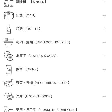
調味料 【SPICES】
缶詰 【CAN】
瓶詰 【BOTTLE】
乾物・麺類 【DRY FOOD NOODLES】
お菓子 【SWEETS SNACK】
飲料 【DRINK】
野菜・果物【VEGETABLES FRUITS】
冷凍【FROZEN FOODS】
美容・日用品 【COSMETICS DAILY USE】