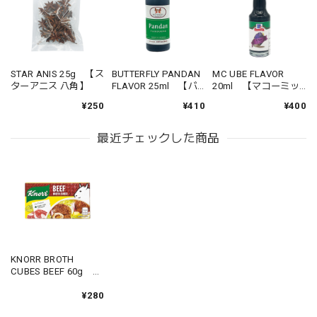
STAR ANIS 25g 【ス
BUTTERFLY PANDAN
MC UBE FLAVOR
ターアニス 八角】
FLAVOR 25ml 【バ
20ml 【マコーミッ
ッタフライ パンダン
ク ウベフレーバー】
¥250
¥410
¥400
フレーバー】
最近チェックした商品
KNORR BROTH
CUBES BEEF 60g
【クノール ブイヨン
キューブ ビーフ】
¥280