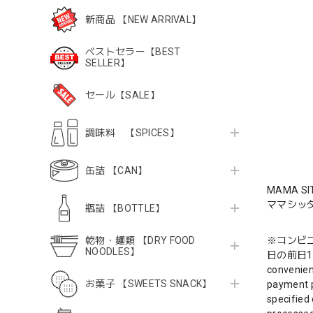
新商品 【NEW ARRIVAL】
ベストセラー【BEST
SELLER】
セール【SALE】
調味料 【SPICES】
缶詰 【CAN】
MAMA SIT
ママシッタ
瓶詰 【BOTTLE】
乾物・麺類 【DRY FOOD
※コンビ
NOODLES】
日の前日1
convenien
お菓子 【SWEETS SNACK】
payment p
specified 