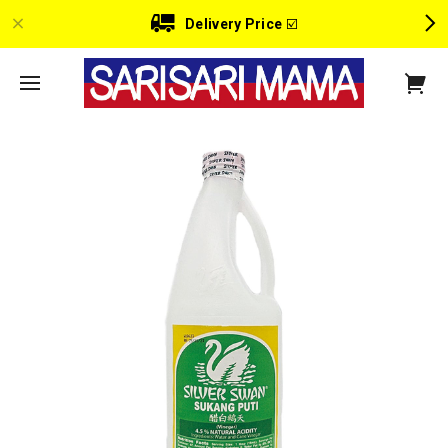
Delivery Price
☑️