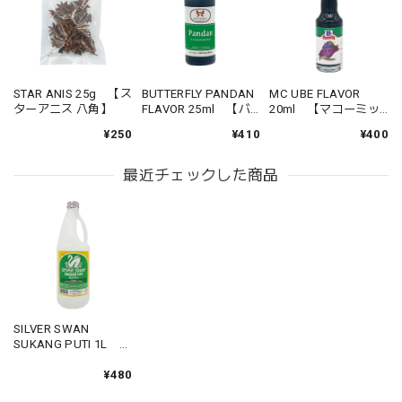
STAR ANIS 25g 【ス
BUTTERFLY PANDAN
MC UBE FLAVOR
ターアニス 八角】
FLAVOR 25ml 【バ
20ml 【マコーミッ
ッタフライ パンダン
ク ウベフレーバー】
¥250
¥410
¥400
フレーバー】
最近チェックした商品
SILVER SWAN
SUKANG PUTI 1L
【シルバースワン ス
カンプティ酢】
¥480