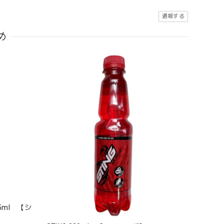
通報する
め
455ml 【シ