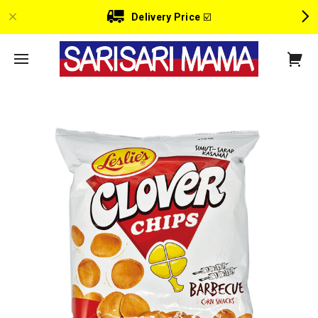
Delivery Price
☑️