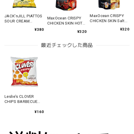
MaxOcean CRISPY
JACK’nJILL PIATTOS
MaxOcean CRISPY
CHICKEN SKIN Salted
SOUR CREAM
CHICKEN SKIN HOT
Egg 30g 【クリスピ
&ONION 85g 【ピア
30g 【クリスピーチ
¥320
¥380
ーチキンスキン ソル
トス サワークリー
¥320
キンスキン ホット】
トエッグ】
ム】
最近チェックした商品
Leslie's CLOVER
CHIPS BARBECUE
55g 【クローバー
チップス バーベキュ
¥160
ー】