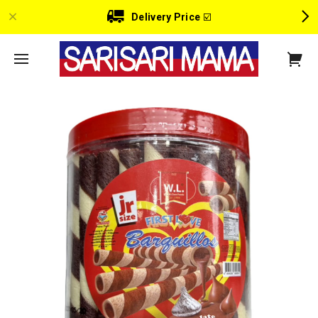
Delivery Price
☑️