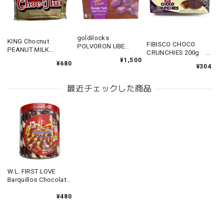
goldilocks
KING Chocnut
FIBISCO CHOCO
POLVORON UBE
PEANUT MILK
CRUNCHIES 200g
300g 【ゴルディロ
CHOCOLATE 200g
¥1,500
【チョコクランチー
ックス ポルボロン ウ
¥680
【キング ピーナツミ
¥304
ズ】
ベ】
ルクチョコレート】
最近チェックした商品
W.L. FIRST LOVE
Barquillos Chocolate
Flavor halfsize
200g 【ファースト
¥480
ラブ バルキュリオス
チョコ】