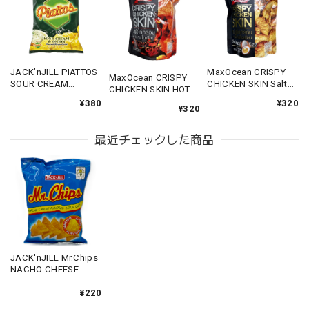
MaxOcean CRISPY
JACK’nJILL PIATTOS
MaxOcean CRISPY
CHICKEN SKIN Salted
SOUR CREAM
CHICKEN SKIN HOT
Egg 30g 【クリスピ
&ONION 85g 【ピア
30g 【クリスピーチ
¥320
¥380
ーチキンスキン ソル
トス サワークリー
¥320
キンスキン ホット】
トエッグ】
ム】
最近チェックした商品
JACK'nJILL Mr.Chips
NACHO CHEESE
FLAVOR 98g 【ミス
ターチップス】
¥220