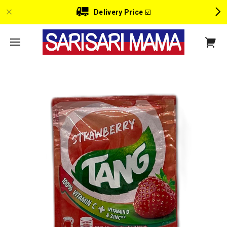
Delivery Price
☑️