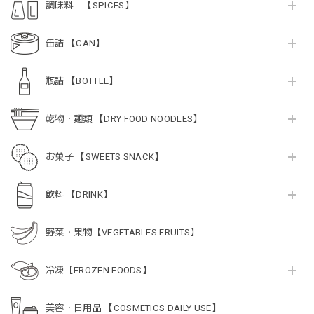
調味料 【SPICES】
缶詰 【CAN】
瓶詰 【BOTTLE】
乾物・麺類 【DRY FOOD NOODLES】
お菓子 【SWEETS SNACK】
飲料 【DRINK】
野菜・果物【VEGETABLES FRUITS】
冷凍【FROZEN FOODS】
美容・日用品 【COSMETICS DAILY USE】